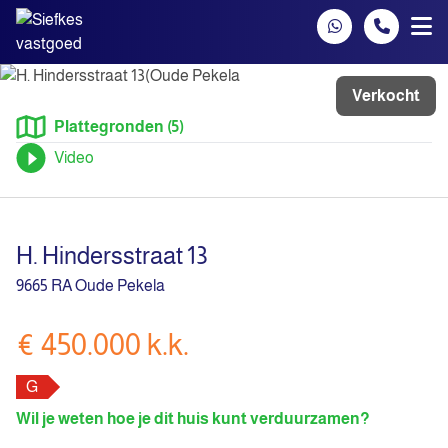
Spring naar inhoud
Verkocht
Plattegronden (5)
Video
H. Hindersstraat 13
9665 RA Oude Pekela
€ 450.000 k.k.
G
Wil je weten hoe je dit huis kunt verduurzamen?