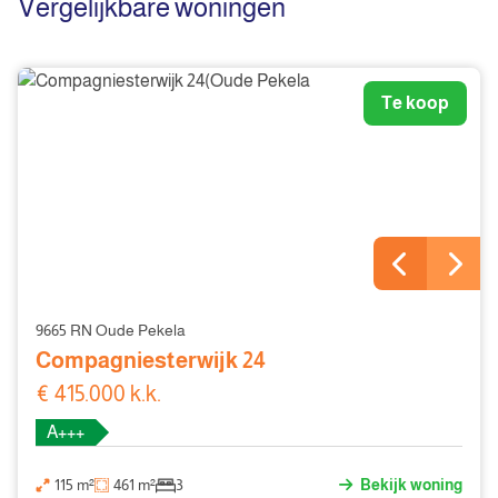
Vergelijkbare woningen
Te koop
9665 RN Oude Pekela
Compagniesterwijk 24
€ 415.000 k.k.
A+++
115 m²
461 m²
3
Bekijk woning