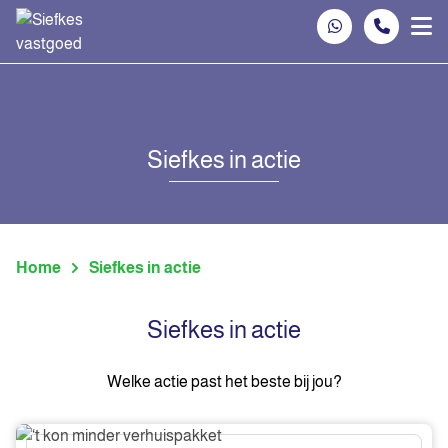
Spring naar inhoud
Siefkes in actie
Home
Siefkes in actie
Siefkes in actie
Welke actie past het beste bij jou?
‘t