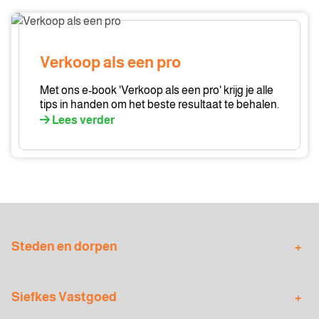
Verkoop
als
een
Verkoop als een pro
pro
Met ons e-book 'Verkoop als een pro' krijg je alle
tips in handen om het beste resultaat te behalen.
Lees verder
Steden en dorpen
Nieuwe Pekela
Oude Pekela
Siefkes Vastgoed
Veendam
Winschoten