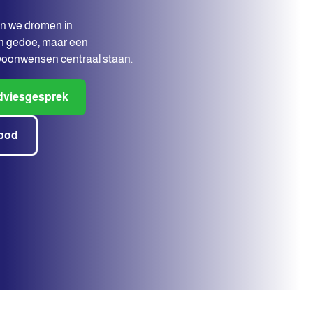
en we dromen in
en gedoe, maar een
woonwensen centraal staan.
adviesgesprek
nbod