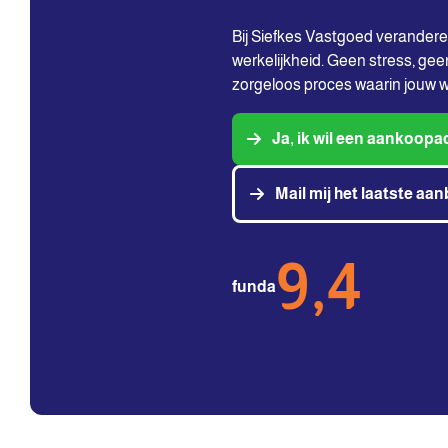
Bij Siefkes Vastgoed verander
werkelijkheid. Geen stress, ge
zorgeloos proces waarin jouw 
Ja, ik wil een aankoop
Mail mij het laatste aa
9,4
funda