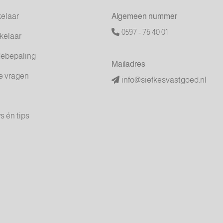
elaar
Algemeen nummer
0597 - 76 40 01
elaar
debepaling
Mailadres
e vragen
info@siefkesvastgoed.nl
s én tips