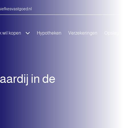
siefkesvastgoed.nl
k wil kopen
Hypotheken
Verzekeringen
Opslag
O
ardij in de