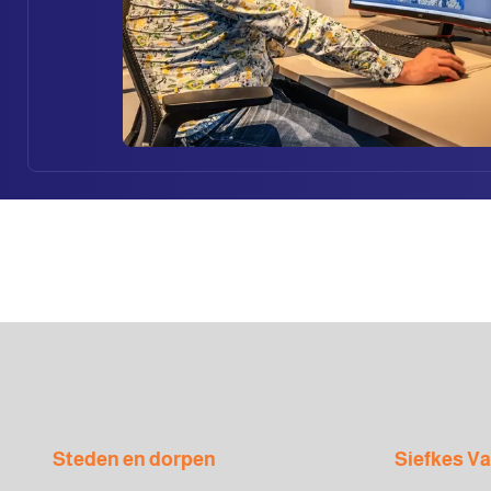
Steden en dorpen
Siefkes V