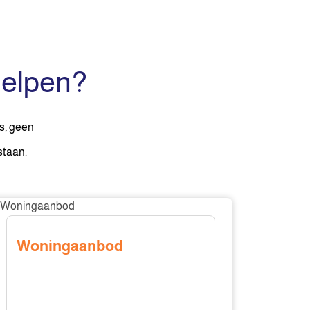
helpen?
s, geen
staan.
oningaanbod
Woningaanbod