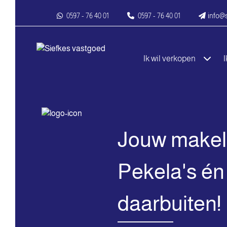
0597 - 76 40 01
0597 - 76 40 01
info@
Ik wil verkopen
I
Jouw makela
Pekela's én
daarbuiten!