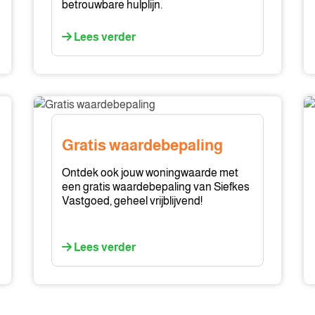
betrouwbare hulplijn.
Lees verder
Gratis
Ve
waardebepaling
al
e
Gratis waardebepaling
pr
Ontdek ook jouw woningwaarde met
een gratis waardebepaling van Siefkes
Vastgoed, geheel vrijblijvend!
Lees verder