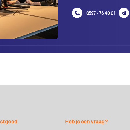
0597 - 76 40 01
astgoed
Heb je een vraag?